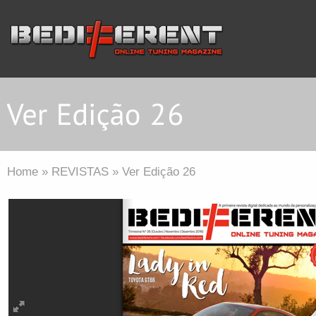
Home
»
REVISTAS
»
Ver Edição 26